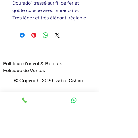
Dourado" tressé sur fil de fer et
goûte cousue avec labradorite.
Très léger et très élégant, réglable
Politique d'envoi & Retours
Politique de Ventes
© Copyright 2020 Izabel Oshiro.
4 Rue Saint-Jean,
69005 - Lyon
France
Horaires
mardi : 11:00–19:00
mercredi : 11:00–19:00
jeudi : 11:00–19:00