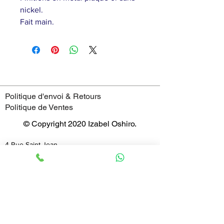
nickel.
Fait main.
Politique d'envoi & Retours
Politique de Ventes
© Copyright 2020 Izabel Oshiro.
4 Rue Saint-Jean,
69005 - Lyon
France
Horaires
mardi : 11:00–19:00
mercredi : 11:00–19:00
jeudi : 11:00–19:00
vendredi : 11:00–19:00