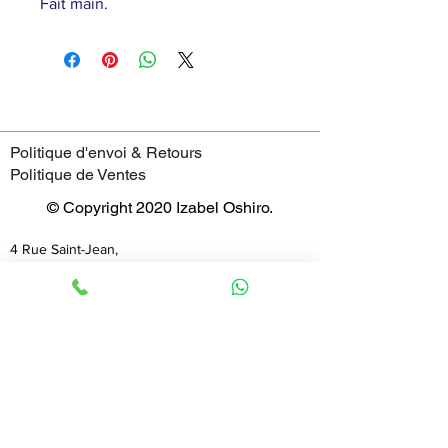
Fait main.
Politique d'envoi & Retours
Politique de Ventes
© Copyright 2020 Izabel Oshiro.
4 Rue Saint-Jean,
69005 - Lyon
France
Horaires
mardi : 11:00–19:00
mercredi : 11:00–19:00
jeudi : 11:00–19:00
vendredi : 11:00–19:00
samedi : 11:00–19:00
dimanche : 11:00–19:00