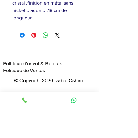
cristal ,finition en métal sans
nickel plaque or.18 cm de
longueur.
Politique d'envoi & Retours
Politique de Ventes
© Copyright 2020 Izabel Oshiro.
4 Rue Saint-Jean,
69005 - Lyon
France
Horaires
mardi : 11:00–19:00
mercredi : 11:00–19:00
jeudi : 11:00–19:00