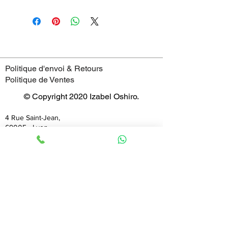
Politique d'envoi & Retours
Politique de Ventes
© Copyright 2020 Izabel Oshiro.
4 Rue Saint-Jean,
69005 - Lyon
France
Horaires
mardi : 11:00–19:00
mercredi : 11:00–19:00
jeudi : 11:00–19:00
vendredi : 11:00–19:00
samedi : 11:00–19:00
dimanche : 11:00–19:00
lundi : 11:00–19:00