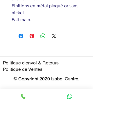
Finitions en métal plaqué or sans
nickel.
Fait main.
Politique d'envoi & Retours
Politique de Ventes
© Copyright 2020 Izabel Oshiro.
4 Rue Saint-Jean,
69005 - Lyon
France
Horaires
mardi : 11:00–19:00
mercredi : 11:00–19:00
jeudi : 11:00–19:00