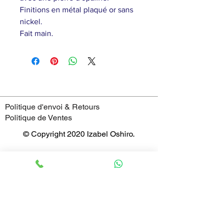
Finitions en métal plaqué or sans
nickel.
Fait main.
Politique d'envoi & Retours
Politique de Ventes
© Copyright 2020 Izabel Oshiro.
4 Rue Saint-Jean,
69005 - Lyon
France
Horaires
mardi : 11:00–19:00
mercredi : 11:00–19:00
jeudi : 11:00–19:00