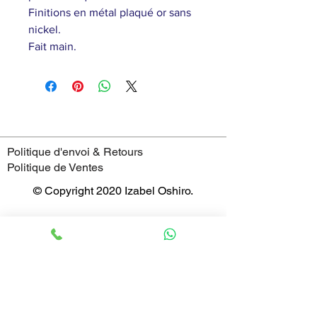
Finitions en métal plaqué or sans
nickel.
Fait main.
Politique d'envoi & Retours
Politique de Ventes
© Copyright 2020 Izabel Oshiro.
4 Rue Saint-Jean,
69005 - Lyon
France
Horaires
mardi : 11:00–19:00
mercredi : 11:00–19:00
jeudi : 11:00–19:00