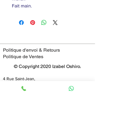
Fait main.
Politique d'envoi & Retours
Politique de Ventes
© Copyright 2020 Izabel Oshiro.
4 Rue Saint-Jean,
69005 - Lyon
France
Horaires
mardi : 11:00–19:00
mercredi : 11:00–19:00
jeudi : 11:00–19:00
vendredi : 11:00–19:00
samedi : 11:00–19:00